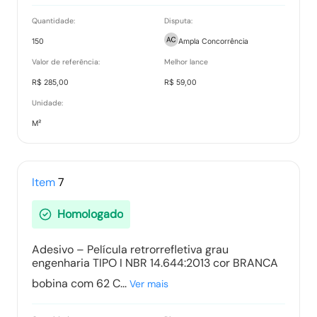
Quantidade:
Disputa:
150
Ampla Concorrência
Valor de referência:
Melhor lance
R$ 285,00
R$ 59,00
Unidade:
M²
Item
7
Homologado
Adesivo – Película retrorrefletiva grau
engenharia TIPO I NBR 14.644:2013 cor BRANCA
bobina com 62 C...
Ver mais