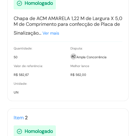
Homologado
Ranking nos Itens
Chapa de ACM AMARELA 1,22 M de Largura X 5,0
Tipo:
Documento
M de Comprimento para confecção de Placa de
Sinalização...
Ver mais
Relatório de Proposta Comercial
Quantidade:
Disputa:
Tipo:
Relatorio
50
Ampla Concorrência
Valor de referência:
Melhor lance
R$ 582,67
R$ 562,00
Unidade:
UN
Item
2
Homologado