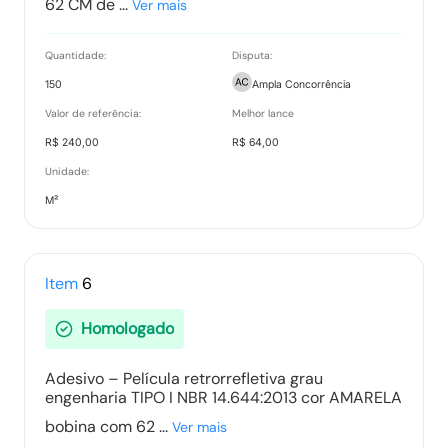
62 CM de ...
Ver mais
Quantidade:
Disputa:
150
Ampla Concorrência
Valor de referência:
Melhor lance
R$ 240,00
R$ 64,00
Unidade:
M²
Item
6
Homologado
Adesivo – Película retrorrefletiva grau
engenharia TIPO I NBR 14.644:2013 cor AMARELA
bobina com 62 ...
Ver mais