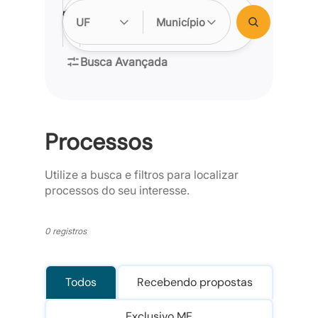
Processo:
Órgão:
Objeto:
UF
Município
Busca Avançada
Processos
Utilize a busca e filtros para localizar
processos do seu interesse.
0 registros
Todos
Recebendo propostas
Exclusivo ME