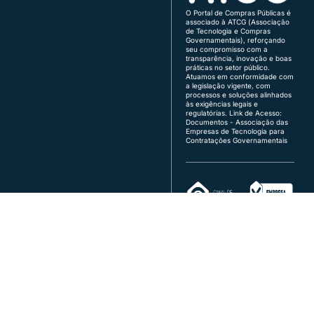
Demais Regiões:
0800 730 5455
O Portal de Compras Públicas é
associado à ATCG (Associação
Região Sul:
(48) 3771-4672 | (51) 3103-9615
de Tecnologia e Compras
Brasília:
(61) 3120-3700 | (61) 3142-4887
Governamentais), reforçando
seu compromisso com a
transparência, inovação e boas
Atendimento de segunda a sexta, das 8h às 18h
práticas no setor público.
(horário de Brasília), exceto feriados.
Atuamos em conformidade com
a legislação vigente, com
Quer vender para o governo?
processos e soluções alinhados
fornecedor@portaldecompraspublicas.com.b
às exigências legais e
r
regulatórias.
Link de Acesso:
É ente público?
Documentos - Associação das
Empresas de Tecnologia para
comprador@portaldecompraspublicas.com.b
Contratações Governamentais
r
Integração via API para Parceiros e
Compradores
Conecte seus sistemas diretamente ao Portal
SIA Trecho 17, Rua 20, Lote 90 - 2º andar, Brasília/DF - CEP
71.200-256
© 2026 Portal de Compras Públicas. Todos os direitos reservados
CNPJ: 09.397.355/0001-30 - Ecustomize Consultoria em