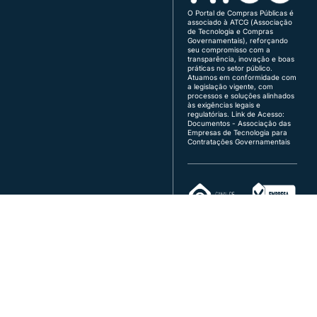
Demais Regiões:
0800 730 5455
O Portal de Compras Públicas é
associado à ATCG (Associação
Região Sul:
(48) 3771-4672 | (51) 3103-9615
de Tecnologia e Compras
Brasília:
(61) 3120-3700 | (61) 3142-4887
Governamentais), reforçando
seu compromisso com a
transparência, inovação e boas
Atendimento de segunda a sexta, das 8h às 18h
práticas no setor público.
(horário de Brasília), exceto feriados.
Atuamos em conformidade com
a legislação vigente, com
Quer vender para o governo?
processos e soluções alinhados
fornecedor@portaldecompraspublicas.com.b
às exigências legais e
r
regulatórias.
Link de Acesso:
É ente público?
Documentos - Associação das
Empresas de Tecnologia para
comprador@portaldecompraspublicas.com.b
Contratações Governamentais
r
Integração via API para Parceiros e
Compradores
Conecte seus sistemas diretamente ao Portal
SIA Trecho 17, Rua 20, Lote 90 - 2º andar, Brasília/DF - CEP
71.200-256
© 2026 Portal de Compras Públicas. Todos os direitos reservados
CNPJ: 09.397.355/0001-30 - Ecustomize Consultoria em