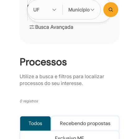
Processo:
Órgão:
Objeto:
UF
Município
Busca Avançada
Processos
Utilize a busca e filtros para localizar
processos do seu interesse.
0 registros
Todos
Recebendo propostas
Exclusivo ME