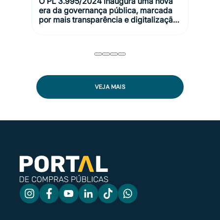
O PL 3.995/2024 inaugura uma nova
era da governança pública, marcada
por mais transparência e digitalização.
Nesse cenário, tecnologia e
plataformas de compras assumem
papel central na aplicação da Lei
14.133/2021. Neste artigo, você vai
entender como essa transformação
estrutural abre caminhos para uma
gestão pública mais moderna e
VEJA MAIS
orientada a resultados.