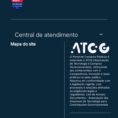
Central de atendimento
Mapa do site
Capitais, Regiões Metropolitanas e WhatsApp:
3003-5455
Demais Regiões:
0800 730 5455
O Portal de Compras Públicas é
associado à ATCG (Associação
Região Sul:
(48) 3771-4672 | (51) 3103-9615
de Tecnologia e Compras
Brasília:
(61) 3120-3700 | (61) 3142-4887
Governamentais), reforçando
seu compromisso com a
transparência, inovação e boas
Atendimento de segunda a sexta, das 8h às 18h
práticas no setor público.
(horário de Brasília), exceto feriados.
Atuamos em conformidade com
a legislação vigente, com
Quer vender para o governo?
processos e soluções alinhados
fornecedor@portaldecompraspublicas.com.b
às exigências legais e
r
regulatórias.
Link de Acesso:
É ente público?
Documentos - Associação das
Empresas de Tecnologia para
comprador@portaldecompraspublicas.com.b
Contratações Governamentais
r
Integração via API para Parceiros e
Compradores