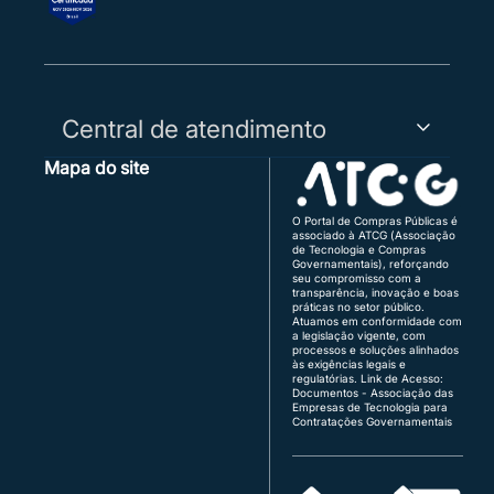
Central de atendimento
Mapa do site
Capitais, Regiões Metropolitanas e WhatsApp:
3003-5455
Demais Regiões:
0800 730 5455
O Portal de Compras Públicas é
associado à ATCG (Associação
Região Sul:
(48) 3771-4672 | (51) 3103-9615
de Tecnologia e Compras
Brasília:
(61) 3120-3700 | (61) 3142-4887
Governamentais), reforçando
seu compromisso com a
transparência, inovação e boas
Atendimento de segunda a sexta, das 8h às 18h
práticas no setor público.
(horário de Brasília), exceto feriados.
Atuamos em conformidade com
a legislação vigente, com
Quer vender para o governo?
processos e soluções alinhados
fornecedor@portaldecompraspublicas.com.b
às exigências legais e
r
regulatórias.
Link de Acesso:
É ente público?
Documentos - Associação das
Empresas de Tecnologia para
comprador@portaldecompraspublicas.com.b
Contratações Governamentais
r
Integração via API para Parceiros e
Compradores
Conecte seus sistemas diretamente ao Portal