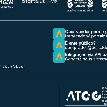
Quer vender para o 
fornecedor@portald
É ente público?
comprador@portalde
Integração via API 
Conecte seus sistema
), exceto feriados.
O P
Com
ino
legi
regu
Tec