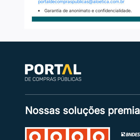
portaldecompraspublicas@aloetica.com.br
Garantia de anonimato e confidencialidade.
Nossas soluções premi