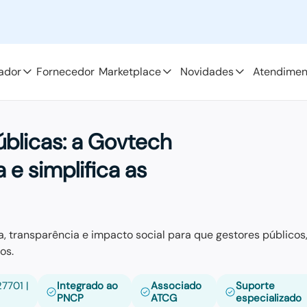
ador
Fornecedor
Marketplace
Novidades
Atendimen
úblicas:
a Govtech
 e simplifica as
, transparência e impacto social para que gestores públicos
os.
7701 |
Integrado ao
Associado
Suporte
PNCP
ATCG
especializado