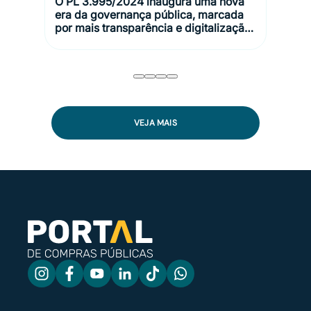
O PL 3.995/2024 inaugura uma nova
era da governança pública, marcada
por mais transparência e digitalização.
Nesse cenário, tecnologia e
plataformas de compras assumem
papel central na aplicação da Lei
14.133/2021. Neste artigo, você vai
entender como essa transformação
estrutural abre caminhos para uma
gestão pública mais moderna e
VEJA MAIS
orientada a resultados.