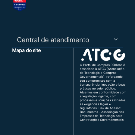
Central de atendimento
Mapa do site
Capitais, Regiões Metropolitanas e WhatsApp:
3003-5455
Demais Regiões:
0800 730 5455
O Portal de Compras Públicas é
associado à ATCG (Associação
Região Sul:
(48) 3771-4672 | (51) 3103-9615
de Tecnologia e Compras
Brasília:
(61) 3120-3700 | (61) 3142-4887
Governamentais), reforçando
seu compromisso com a
transparência, inovação e boas
Atendimento de segunda a sexta, das 8h às 18h
práticas no setor público.
(horário de Brasília), exceto feriados.
Atuamos em conformidade com
a legislação vigente, com
Quer vender para o governo?
processos e soluções alinhados
fornecedor@portaldecompraspublicas.com.b
às exigências legais e
r
regulatórias.
Link de Acesso:
É ente público?
Documentos - Associação das
Empresas de Tecnologia para
comprador@portaldecompraspublicas.com.b
Contratações Governamentais
r
Integração via API para Parceiros e
Compradores