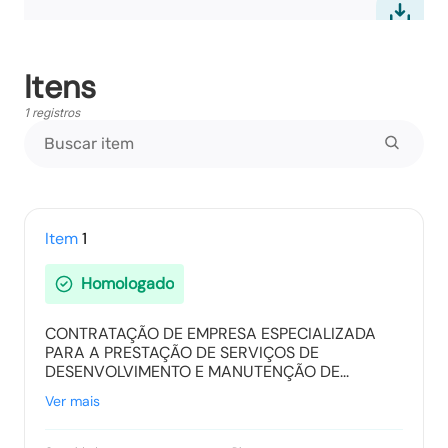
Itens
Ata Final
Tipo:
Documento
1 registros
Termo de Adjudicação
Tipo:
Documento
Item
1
Homologado
Termo de Homologação
CONTRATAÇÃO DE EMPRESA ESPECIALIZADA
Tipo:
Documento
PARA A PRESTAÇÃO DE SERVIÇOS DE
DESENVOLVIMENTO E MANUTENÇÃO DE...
Ver mais
Vencedores
Tipo:
Documento