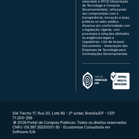
associado à ATCG (Associação
Região Sul:
(48) 3771-4672 | (51) 3103-9615
de Tecnologia e Compras
Brasília:
(61) 3120-3700 | (61) 3142-4887
Governamentais), reforçando
seu compromisso com a
transparência, inovação e boas
Atendimento de segunda a sexta, das 8h às 18h
práticas no setor público.
(horário de Brasília), exceto feriados.
Atuamos em conformidade com
a legislação vigente, com
Quer vender para o governo?
processos e soluções alinhados
fornecedor@portaldecompraspublicas.com.b
às exigências legais e
r
regulatórias.
Link de Acesso:
É ente público?
Documentos - Associação das
Empresas de Tecnologia para
comprador@portaldecompraspublicas.com.b
Contratações Governamentais
r
Integração via API para Parceiros e
Compradores
Conecte seus sistemas diretamente ao Portal
SIA Trecho 17, Rua 20, Lote 90 - 2º andar, Brasília/DF - CEP
71.200-256
© 2026 Portal de Compras Públicas. Todos os direitos reservados
CNPJ: 09.397.355/0001-30 - Ecustomize Consultoria em
Software S/A