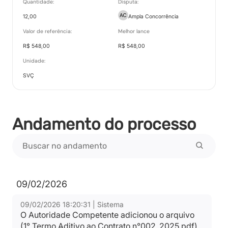
Quantidade:
Disputa:
12,00
Ampla Concorrência
Valor de referência:
Melhor lance
Ranking nos Itens
R$ 548,00
R$ 548,00
Tipo:
Documento
Unidade:
SVÇ
Relatório de Proposta Comercial
Tipo:
Relatorio
Andamento do processo
09/02/2026
09/02/2026 18:20:31 | Sistema
O Autoridade Competente adicionou o arquivo
(1° Termo Aditivo ao Contrato n°002_2025.pdf)