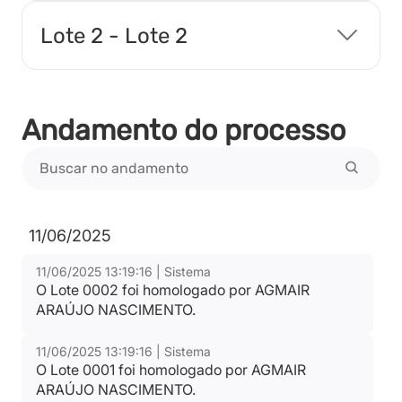
Ata Final
Lote 2 - Lote 2
Tipo:
Documento
Andamento do processo
Termo de Adjudicação
Tipo:
Documento
11/06/2025
Termo de Homologação
Tipo:
Documento
11/06/2025 13:19:16 | Sistema
O Lote 0002 foi homologado por AGMAIR
ARAÚJO NASCIMENTO.
Vencedores
11/06/2025 13:19:16 | Sistema
Tipo:
Documento
O Lote 0001 foi homologado por AGMAIR
ARAÚJO NASCIMENTO.