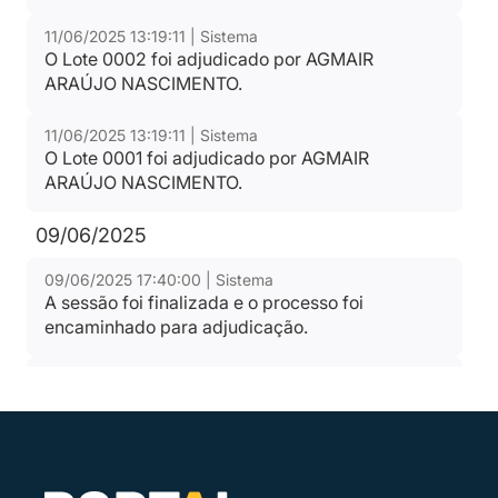
11/06/2025 13:19:11 | Sistema
Propostas Readequadas
O Lote 0002 foi adjudicado por AGMAIR
Tipo:
Documento
ARAÚJO NASCIMENTO.
11/06/2025 13:19:11 | Sistema
O Lote 0001 foi adjudicado por AGMAIR
Ranking nos Itens
ARAÚJO NASCIMENTO.
Tipo:
Documento
09/06/2025
09/06/2025 17:40:00 | Sistema
Relatório de Proposta Comercial
A sessão foi finalizada e o processo foi
encaminhado para adjudicação.
Tipo:
Relatorio
09/06/2025 17:38:34 | Sistema
O Pregoeiro adicionou o arquivo (Laudo de
Análise de Amostras - Secretaria de
Educação.pdf) em 09/06/2025 às 14:38.