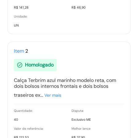
R$ 141,28
R$ 46,90
Termo de Homologação
Unidade:
Tipo:
Documento
UN
Vencedores
Item
2
Tipo:
Documento
Homologado
Calça Terbrim azul marinho modelo reta, com
Ranking nos Itens
dois bolsos internos frontais e dois bolsos
Tipo:
Documento
traseiros ex...
Ver mais
Quantidade:
Disputa:
Ata de Registro de Preço - Cadastro Reserva
40
Exclusivo ME
Tipo:
Documento Anexo
Valor de referência:
Melhor lance
R$ 122,53
R$ 37,90