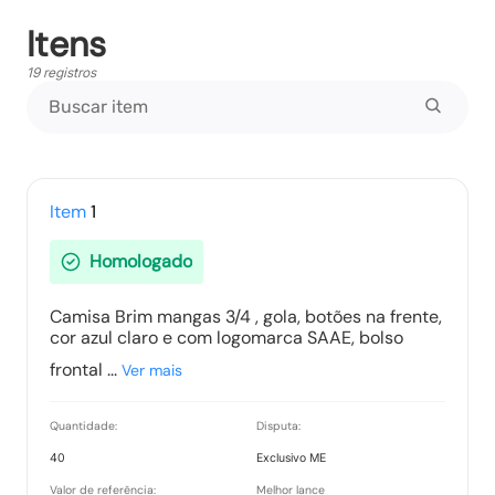
Itens
Ata de Propostas
19 registros
Tipo:
Documento
Ata Parcial
Tipo:
Documento
Item
1
Homologado
Ata Final
Camisa Brim mangas 3/4 , gola, botões na frente,
Tipo:
Documento
cor azul claro e com logomarca SAAE, bolso
frontal ...
Ver mais
Termo de Adjudicação
Quantidade:
Disputa:
Tipo:
Documento
40
Exclusivo ME
Valor de referência:
Melhor lance