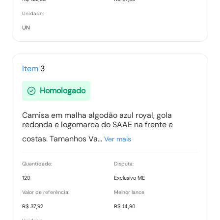
Unidade:
Relatório de Proposta Comercial
UN
Tipo:
Relatorio
Item
3
Homologado
Camisa em malha algodão azul royal, gola
redonda e logomarca do SAAE na frente e
costas. Tamanhos Va...
Ver mais
Quantidade:
Disputa:
120
Exclusivo ME
Valor de referência:
Melhor lance
R$ 37,92
R$ 14,90