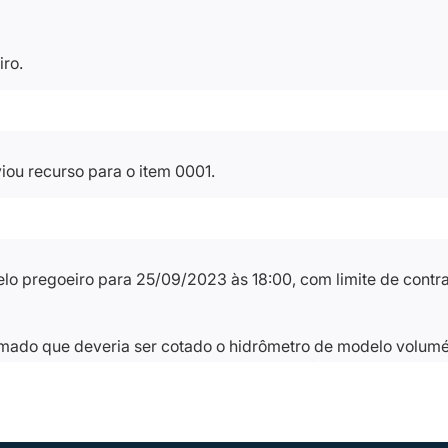
iro.
iou recurso para o item 0001.
pelo pregoeiro para 25/09/2023 às 18:00, com limite de cont
ormado que deveria ser cotado o hidrômetro de modelo volumé
rnou a disputa desigual, visto que tais hidrômetros possuem v
.