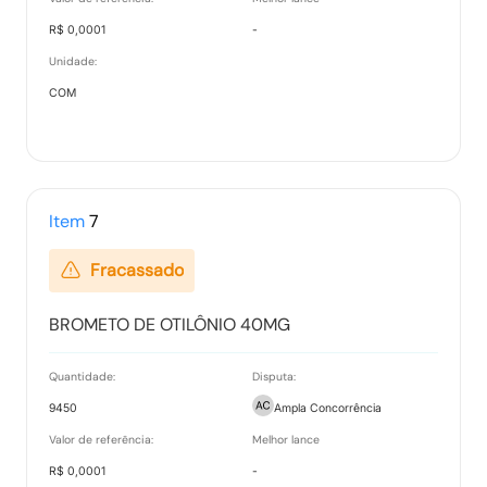
Vencedores
Tipo:
Documento
R$ 0,0001
-
Unidade:
COM
Propostas Readequadas
Tipo:
Documento
Item
7
Ranking nos Itens
Fracassado
Tipo:
Documento
BROMETO DE OTILÔNIO 40MG
Relatório de Proposta Comercial
Quantidade:
Disputa:
Tipo:
Relatorio
9450
Ampla Concorrência
Valor de referência:
Melhor lance
R$ 0,0001
-