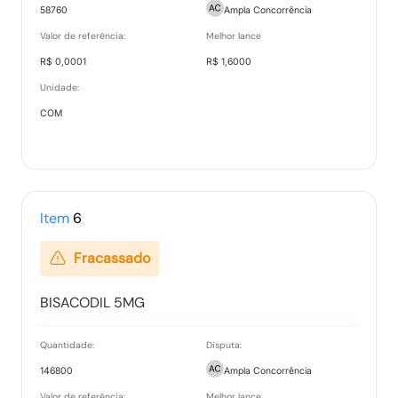
58760
Ampla Concorrência
Tipo:
Documento
Valor de referência:
Melhor lance
R$ 0,0001
R$ 1,6000
Unidade:
Ata Final
COM
Tipo:
Documento
Termo de Adjudicação
Item
6
Tipo:
Documento
Fracassado
Termo de Homologação
BISACODIL 5MG
Tipo:
Documento
Quantidade:
Disputa:
146800
Ampla Concorrência
Valor de referência:
Melhor lance