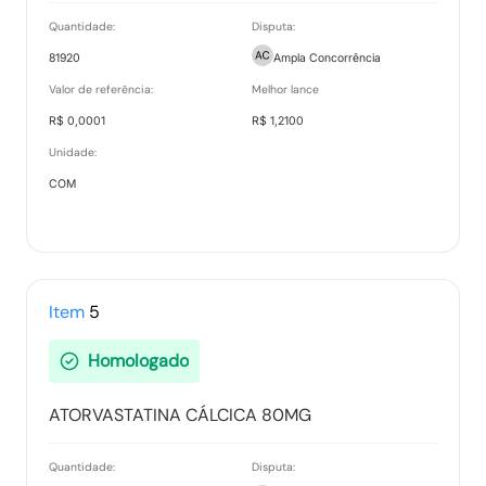
Tipo:
Outros documentos
28/03/2023-12:50:08
Quantidade:
Disputa:
81920
Ampla Concorrência
Valor de referência:
Melhor lance
ATA DE REGISTRO DE PREÇOS N° 141.2023.pdf
R$ 0,0001
R$ 1,2100
Tipo:
Outros documentos
28/03/2023-12:50:33
Unidade:
COM
ATA DE REGISTRO DE PREÇOS N° 142.2023.pdf
Tipo:
Outros documentos
28/03/2023-12:51:06
Item
5
Ata de Propostas
Homologado
Tipo:
Documento
ATORVASTATINA CÁLCICA 80MG
Quantidade:
Disputa:
Ata Parcial