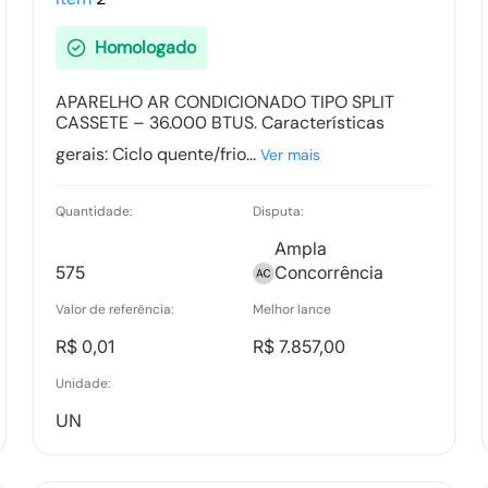
23/02/2026-15:20:08
Homologado
Pedidos de Impugnação
APARELHO AR CONDICIONADO TIPO SPLIT
Tipo:
Relatorio
CASSETE – 36.000 BTUS. Características
gerais: Ciclo quente/frio...
Ver mais
Quantidade:
Disputa:
Ata Parcial
Ampla
Tipo:
Documento
575
Concorrência
Valor de referência:
Melhor lance
R$ 0,01
R$ 7.857,00
Termo de Adjudicação
Tipo:
Documento
Unidade:
UN
Propostas Readequadas