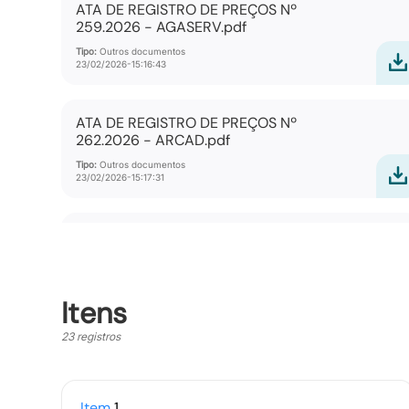
ATA DE REGISTRO DE PREÇOS Nº
259.2026 - AGASERV.pdf
Tipo:
Outros documentos
23/02/2026-15:16:43
ATA DE REGISTRO DE PREÇOS Nº
262.2026 - ARCAD.pdf
Tipo:
Outros documentos
23/02/2026-15:17:31
ATA DE REGISTRO DE PREÇOS Nº
265.2026 - REFRIGERACAO VILA
NOVA.pdf
Tipo:
Outros documentos
Itens
23/02/2026-15:18:28
23 registros
ATA DE REGISTRO DE PREÇOS Nº
268.2026 - VENDAS E MANUTENCOES.pdf
Item
1
Tipo:
Outros documentos