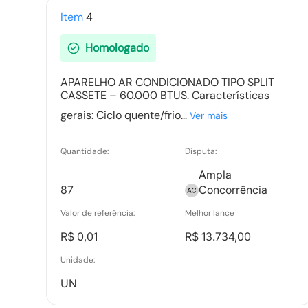
Tipo:
Documento
Item
4
Homologado
Recurso item 0005 - VANGUARDA
INFORMATICA LTDA
APARELHO AR CONDICIONADO TIPO SPLIT
CASSETE – 60.000 BTUS. Características
Tipo:
Documento Anexo
gerais: Ciclo quente/frio...
Ver mais
Recurso item 0008 - VANGUARDA
Quantidade:
Disputa:
INFORMATICA LTDA
Ampla
Tipo:
Documento Anexo
87
Concorrência
Valor de referência:
Melhor lance
R$ 0,01
R$ 13.734,00
Unidade:
UN