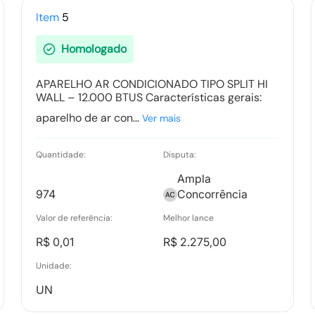
Tipo:
Documento
Item
5
Homologado
Recurso item 0008 - VANGUARDA
INFORMATICA LTDA
APARELHO AR CONDICIONADO TIPO SPLIT HI
WALL – 12.000 BTUS Características gerais:
Tipo:
Documento Anexo
aparelho de ar con...
Ver mais
Relatório de Proposta Comercial
Quantidade:
Disputa:
Tipo:
Relatorio
Ampla
974
Concorrência
Valor de referência:
Melhor lance
R$ 0,01
R$ 2.275,00
Unidade:
UN