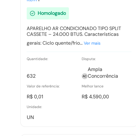
23/02/2026-15:19:38
Homologado
Pedidos de Esclarecimento
APARELHO AR CONDICIONADO TIPO SPLIT
Tipo:
Relatorio
CASSETE – 24.000 BTUS. Características
gerais: Ciclo quente/frio...
Ver mais
Quantidade:
Disputa:
Ata de Propostas
Ampla
Tipo:
Documento
632
Concorrência
Valor de referência:
Melhor lance
R$ 0,01
R$ 4.590,00
Ata Final
Tipo:
Documento
Unidade:
UN
Vencedores