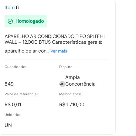
Tipo:
Documento
Item
6
Homologado
Recurso item 0005 - VANGUARDA
INFORMATICA LTDA
APARELHO AR CONDICIONADO TIPO SPLIT HI
WALL – 12.000 BTUS Características gerais:
Tipo:
Documento Anexo
aparelho de ar con...
Ver mais
Quantidade:
Disputa:
Ampla
849
Concorrência
Valor de referência:
Melhor lance
R$ 0,01
R$ 1.710,00
Unidade:
UN