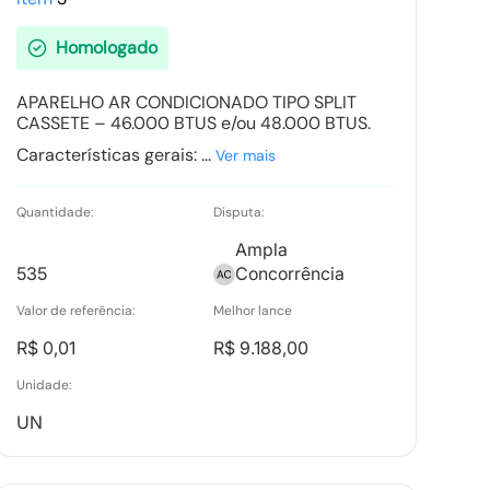
24/03/2026-11:03:25
Homologado
Pedidos de Impugnação -
APARELHO AR CONDICIONADO TIPO SPLIT
QUESTIONAMENTO - SÃO JOAQUIM DE
CASSETE – 46.000 BTUS e/ou 48.000 BTUS.
BICAS - MG.pdf
Características gerais: ...
Ver mais
Tipo:
Documento Anexo
Quantidade:
Disputa:
Ata de Suspensões
Ampla
Tipo:
Documento
535
Concorrência
Valor de referência:
Melhor lance
R$ 0,01
R$ 9.188,00
Termo de Homologação
Tipo:
Documento
Unidade:
UN
Ranking nos Itens