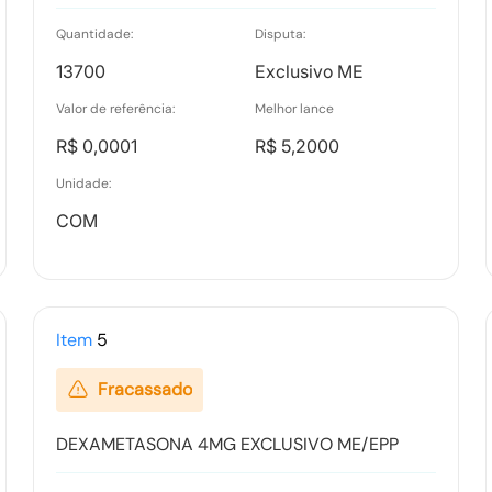
Quantidade:
Disputa:
Ata Parcial
13700
Exclusivo ME
Tipo:
Documento
Valor de referência:
Melhor lance
R$ 0,0001
R$ 5,2000
Termo de Homologação
Unidade:
Tipo:
Documento
COM
Ranking nos Itens
Item
5
Tipo:
Documento
Fracassado
DEXAMETASONA 4MG EXCLUSIVO ME/EPP