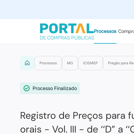
Processos
Compr
Processos
MG
ICISMEP
Pregão para Re
Processo Finalizado
Registro de Preços para 
orais - Vol. III - de ‘‘D” a ‘‘