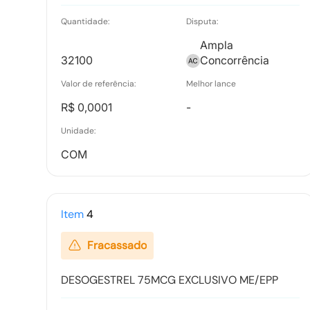
Quantidade:
Disputa:
Ata de Propostas
Ampla
Tipo:
Documento
32100
Concorrência
Valor de referência:
Melhor lance
R$ 0,0001
-
Termo de Adjudicação
Unidade:
Tipo:
Documento
COM
Propostas Readequadas
Item
4
Tipo:
Documento
Fracassado
Relatório de Proposta Comercial
DESOGESTREL 75MCG EXCLUSIVO ME/EPP
Tipo:
Relatorio