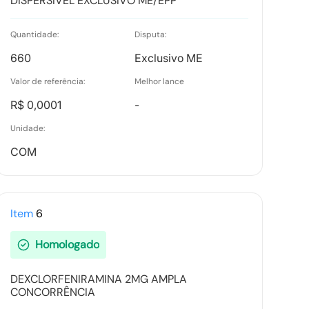
DISPERSÍVEL EXCLUSIVO ME/EPP
Ata Final
Quantidade:
Disputa:
Tipo:
Documento
660
Exclusivo ME
Valor de referência:
Melhor lance
R$ 0,0001
-
Vencedores
Unidade:
Tipo:
Documento
COM
Recurso item 0061 - Med Center
Comercial Ltda
Item
6
Tipo:
Documento Anexo
Homologado
DEXCLORFENIRAMINA 2MG AMPLA
CONCORRÊNCIA