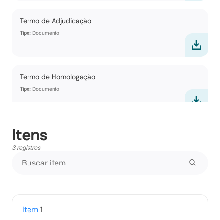
Termo de Adjudicação
Tipo:
Documento
Termo de Homologação
Tipo:
Documento
Itens
Vencedores
Tipo:
Documento
3 registros
Propostas Readequadas
Tipo:
Documento
Item
1