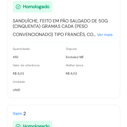
Homologado
Ranking nos Itens
SANDUÍCHE, FEITO EM PÃO SALGADO DE 50G
Tipo:
Documento
(CINQUENTA) GRAMAS CADA (PESO
CONVENCIONADO) TIPO FRANCÊS, CO...
Ver mais
Relatório de Proposta Comercial
Quantidade:
Disputa:
Tipo:
Relatorio
450
Exclusivo ME
Valor de referência:
Melhor lance
R$ 6,03
R$ 6,03
Unidade:
UNID
Item
2
Homologado