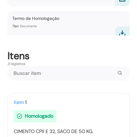
Termo de Homologação
Tipo:
Documento
Itens
Vencedores
Tipo:
Documento
3 registros
Propostas Readequadas
Tipo:
Documento
Item
1
Homologado
Ranking nos Itens
CIMENTO CPII E 32, SACO DE 50 KG.
Tipo:
Documento