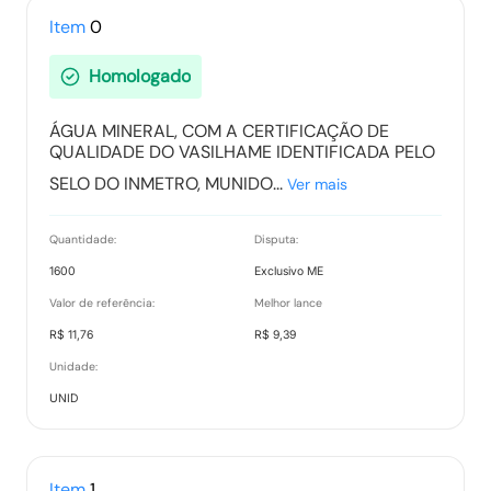
Tipo:
Documento
Item
0
Homologado
Ranking nos Itens
ÁGUA MINERAL, COM A CERTIFICAÇÃO DE
Tipo:
Documento
QUALIDADE DO VASILHAME IDENTIFICADA PELO
SELO DO INMETRO, MUNIDO...
Ver mais
Relatório de Proposta Comercial
Quantidade:
Disputa:
Tipo:
Relatorio
1600
Exclusivo ME
Valor de referência:
Melhor lance
R$ 11,76
R$ 9,39
Unidade:
UNID
Item
1