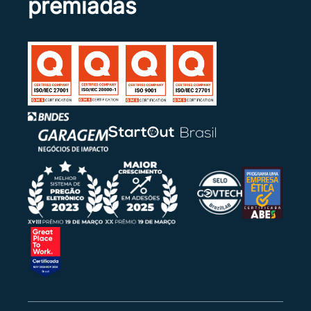
premiadas
08/12/2023 13:44:53 | Pregoeiro
Encerrado o prazo para apresentação de
recursos e não tendo sido feita nenhuma
manifestação, a sessão será concluída, e o
processo seguirá para análise pelo
Departamento Jurídico, que emitirá o seu
parecer. Posteriormente, o processo será
submetido ao processo de adjudicação e
homologação. Agradecemos a todos e
desejamos a vocês um ótimo dia!
08/12/2023 13:41:53 | Sistema
A data limite de intenção de recursos foi
definida pelo pregoeiro para 08/12/2023 às 11:11.
08/12/2023 13:40:55 | Sistema
Para o item 0003 foi habilitado e declarado
vencedor o fornecedor ROYAL REVENDEDORA
DE GAS LTDA.