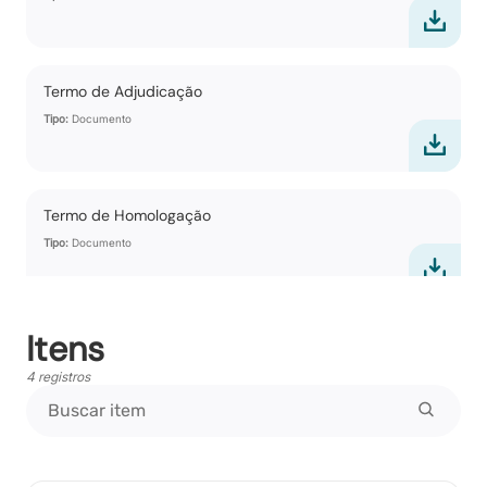
Termo de Adjudicação
Tipo:
Documento
Termo de Homologação
Tipo:
Documento
Itens
Vencedores
Tipo:
Documento
4 registros
Propostas Readequadas