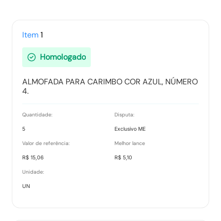
Ranking nos Itens
Tipo:
Documento
Item
1
Homologado
Relatório de Proposta Comercial
ALMOFADA PARA CARIMBO COR AZUL, NÚMERO
Tipo:
Relatorio
4.
Quantidade:
Disputa:
5
Exclusivo ME
Valor de referência:
Melhor lance
R$ 15,06
R$ 5,10
Unidade:
UN