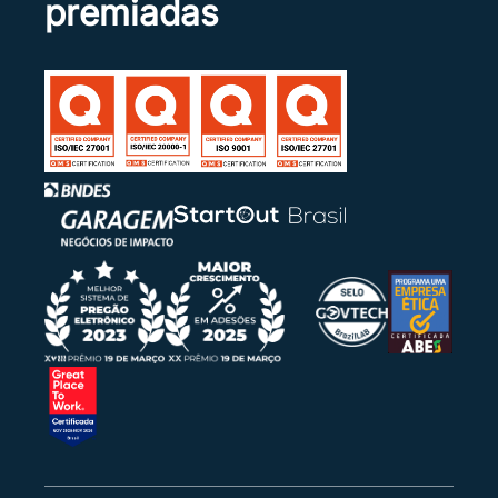
premiadas
05/07/2023 19:29:27 | Sistema
Justificativa: Conforme documento anexo ao
Portal, a sociedade empresária Marluvas,
solicitou o declínio da intenção de recurso.
05/07/2023 19:29:27 | Sistema
Intenção: Prezado Pregoeiro, bom dia.
Manifestamos a intenção de recurso, uma vez
que não foi informado o CA do item 7.
05/07/2023 19:29:27 | Sistema
Intenção de recurso foi indeferida para o item
0007.
05/07/2023 19:25:44 | Sistema
O Pregoeiro adicionou o arquivo (DECLÍNIO DE
INTENÇÃO DE RECURSO - ITEM 07.pdf) em
05/07/2023 às 16:25.