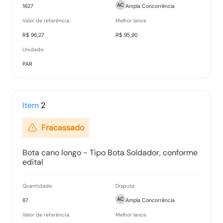
Tipo:
Documento
1627
Ampla Concorrência
Valor de referência:
Melhor lance
R$ 96,27
R$ 95,90
Ranking nos Itens
Unidade:
Tipo:
Documento
PAR
Relatório de Proposta Comercial
Item
2
Tipo:
Relatorio
Fracassado
Bota cano longo - Tipo Bota Soldador, conforme
edital
Quantidade:
Disputa:
87
Ampla Concorrência
Valor de referência:
Melhor lance