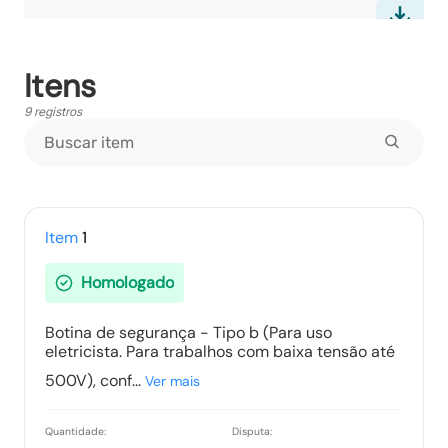
Itens
Ata Final
Tipo:
Documento
9 registros
Termo de Adjudicação
Tipo:
Documento
Item
1
Homologado
Termo de Homologação
Botina de segurança - Tipo b (Para uso
Tipo:
Documento
eletricista. Para trabalhos com baixa tensão até
500V), conf...
Ver mais
Vencedores
Quantidade:
Disputa: