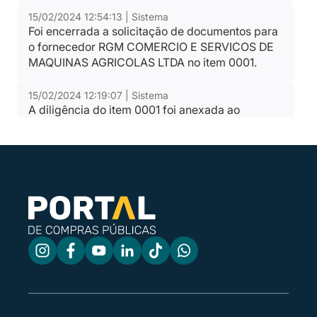
15/02/2024 12:54:13 | Sistema
Foi encerrada a solicitação de documentos para
o fornecedor RGM COMERCIO E SERVICOS DE
MAQUINAS AGRICOLAS LTDA no item 0001.
15/02/2024 12:19:07 | Sistema
A diligência do item 0001 foi anexada ao
processo.
15/02/2024 12:17:14 | Sistema
Motivo: Favor enviar a documentação de
habilitação conforme disposto no documento da
Dispensa Eletrônica 01/2024.
15/02/2024 12:17:14 | Sistema
Foram solicitadas diligências para o item 0001. O
prazo de envio é até às 15:02 do dia 15/02/2024.
15/02/2024 12:15:43 | Sistema
Para o item 0001 foi habilitado e declarado