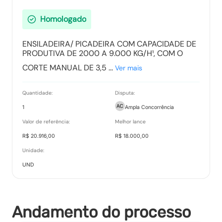
Homologado
Ranking nos Itens
ENSILADEIRA/ PICADEIRA COM CAPACIDADE DE
PRODUTIVA DE 2000 A 9.000 KG/H¹, COM O
Tipo:
Documento
CORTE MANUAL DE 3,5 ...
Ver mais
Quantidade:
Disputa:
Relatório de Proposta Comercial
1
Ampla Concorrência
Tipo:
Relatorio
Valor de referência:
Melhor lance
R$ 20.916,00
R$ 18.000,00
Unidade:
UND
Andamento do processo