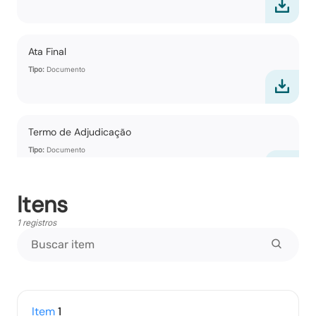
Ata Final
Tipo:
Documento
Termo de Adjudicação
Tipo:
Documento
Itens
Termo de Homologação
1 registros
Tipo:
Documento
Vencedores
Item
1
Tipo:
Documento