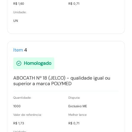
R$ 1,60
R$ 0,71
Unidade:
Julgamento do item 0053
UN
Tipo:
Documento Anexo
Relatório de Proposta Comercial
Item
4
Tipo:
Relatorio
Homologado
ABOCATH Nº 18 (JELCO) - qualidade igual ou
superior a marca POLYMED
Quantidade:
Disputa:
1000
Exclusivo ME
Valor de referência:
Melhor lance
R$ 1,73
R$ 0,71
Unidade: