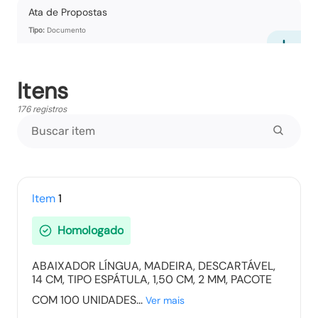
Ata de Propostas
Tipo:
Documento
Itens
Ata Parcial
176 registros
Tipo:
Documento
Ata de Suspensões
Tipo:
Documento
Item
1
Homologado
Ata Final
ABAIXADOR LÍNGUA, MADEIRA, DESCARTÁVEL,
Tipo:
Documento
14 CM, TIPO ESPÁTULA, 1,50 CM, 2 MM, PACOTE
COM 100 UNIDADES...
Ver mais