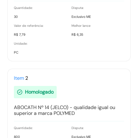
Termo de Adjudicação
Quantidade:
Disputa:
Tipo:
Documento
30
Exclusivo ME
Valor de referência:
Melhor lance
R$ 7,79
R$ 6,35
Termo de Homologação
Unidade:
Tipo:
Documento
PC
Item
2
Vencedores
Tipo:
Documento
Homologado
ABOCATH Nº 14 (JELCO) - qualidade igual ou
superior a marca POLYMED
Ranking nos Itens
Tipo:
Documento
Quantidade:
Disputa:
800
Exclusivo ME