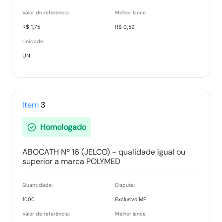
Valor de referência:
Melhor lance
Recurso item 0053 - EQUIMED EQUIPAMENTOS
MEDICOS HOSPITALARES LTDA
R$ 1,75
R$ 0,59
Tipo:
Documento Anexo
Unidade:
UN
Recurso item 0114 - EQUIMED EQUIPAMENTOS
MEDICOS HOSPITALARES LTDA
Tipo:
Documento Anexo
Item
3
Homologado
Contrarrazão do item 0053 - CACTOS
DISTRIBUIDORA DE MEDICAMENTOS E MATERIAIS
HOSPITALAR LTDA
ABOCATH Nº 16 (JELCO) - qualidade igual ou
Tipo:
Documento Anexo
superior a marca POLYMED
Quantidade:
Disputa:
Julgamento do item 0114
1000
Exclusivo ME
Tipo:
Documento Anexo
Valor de referência:
Melhor lance