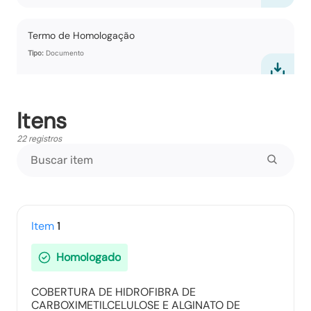
Termo de Homologação
Tipo:
Documento
Itens
Vencedores
Tipo:
Documento
22 registros
Propostas Readequadas
Tipo:
Documento
Item
1
Homologado
Ranking nos Itens
COBERTURA DE HIDROFIBRA DE
Tipo:
Documento
CARBOXIMETILCELULOSE E ALGINATO DE