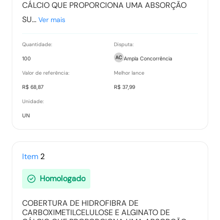
CÁLCIO QUE PROPORCIONA UMA ABSORÇÃO
SU...
Ver mais
Recurso item 0005 - ENDOCENTER COMERCIAL
LTDA
Quantidade:
Disputa:
Tipo:
Documento Anexo
100
Ampla Concorrência
Valor de referência:
Melhor lance
Recurso item 0006 - ENDOCENTER COMERCIAL
R$ 68,87
R$ 37,99
LTDA
Unidade:
Tipo:
Documento Anexo
UN
Recurso item 0017 - ENDOCENTER COMERCIAL
LTDA
Item
2
Tipo:
Documento Anexo
Homologado
Relatório de Proposta Comercial
COBERTURA DE HIDROFIBRA DE
Tipo:
Relatorio
CARBOXIMETILCELULOSE E ALGINATO DE