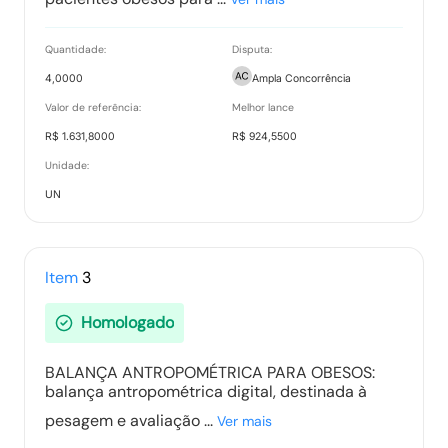
Quantidade:
Disputa:
Termo de Homologação
4,0000
Ampla Concorrência
Tipo:
Documento
Valor de referência:
Melhor lance
R$ 1.631,8000
R$ 924,5500
Unidade:
Vencedores
UN
Tipo:
Documento
Item
3
Ranking nos Itens
Homologado
Tipo:
Documento
BALANÇA ANTROPOMÉTRICA PARA OBESOS:
balança antropométrica digital, destinada à
Recurso item 0003 - VERLUMA COMERCIO LTDA
pesagem e avaliação ...
Ver mais
Tipo:
Documento Anexo