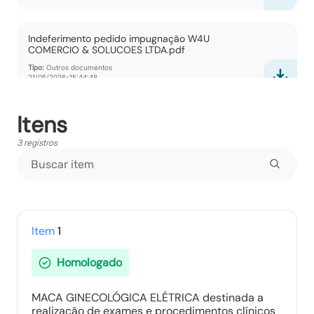
Indeferimento pedido impugnação W4U
COMERCIO & SOLUCOES LTDA.pdf
Tipo:
Outros documentos
21/05/2026-15:44:48
Itens
Parecer jurídico recurso Verluma.pdf
Tipo:
Outros documentos
3 registros
16/07/2026-16:47:43
Pedidos de Esclarecimento
Tipo:
Relatorio
Item
1
Homologado
Pedidos de Impugnação
MACA GINECOLÓGICA ELÉTRICA destinada a
Tipo:
Relatorio
realização de exames e procedimentos clínicos