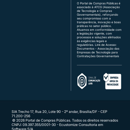
Demais Regiões:
0800 730 5455
O Portal de Compras Públicas é
17/06/2026
associado à ATCG (Associação
Região Sul:
(48) 3771-4672 | (51) 3103-9615
de Tecnologia e Compras
Brasília:
(61) 3120-3700 | (61) 3142-4887
Governamentais), reforçando
17/06/2026 17:49:13 | Sistema
seu compromisso com a
transparência, inovação e boas
O fornecedor VERLUMA COMERCIO LTDA - ME
Atendimento de segunda a sexta, das 8h às 18h
práticas no setor público.
declarou intenção de recurso para o item 0003.
(horário de Brasília), exceto feriados.
Atuamos em conformidade com
a legislação vigente, com
Quer vender para o governo?
processos e soluções alinhados
fornecedor@portaldecompraspublicas.com.b
às exigências legais e
17/06/2026 17:47:32 | Sistema
r
regulatórias.
Link de Acesso:
A data limite de intenção de recursos para o item
É ente público?
Documentos - Associação das
Empresas de Tecnologia para
comprador@portaldecompraspublicas.com.b
0003 foi definida pelo pregoeiro para
Contratações Governamentais
r
17/06/2026 às 16:50.
Integração via API para Parceiros e
Compradores
Conecte seus sistemas diretamente ao Portal
17/06/2026 17:47:23 | Sistema
A data limite de intenção de recursos para o item
0001 foi definida pelo pregoeiro para
17/06/2026 às 16:50.
17/06/2026 17:47:03 | Sistema
SIA Trecho 17, Rua 20, Lote 90 - 2º andar, Brasília/DF - CEP
Para o item 0003 foi habilitado e declarado
71.200-256
vencedor o fornecedor Alci N. Becker & Cia
© 2026 Portal de Compras Públicas. Todos os direitos reservados
CNPJ: 09.397.355/0001-30 - Ecustomize Consultoria em
Ltda.
Software S/A