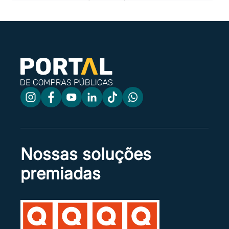
ALEXANDRE BRANDT.
20/07/2026 14:10:38 | Sistema
Justificativa: Indeferido conforme parecer
jurídico anexo.
20/07/2026 14:10:38 | Sistema
VASCO ALEXANDRE BRANDT decidiu pelo
indeferimento do recurso apresentado por
VERLUMA COMERCIO LTDA, conforme
justificativa registrada no sistema.
16/07/2026
Nossas soluções
16/07/2026 19:48:28 | Sistema
premiadas
A sessão foi finalizada e o processo foi
encaminhado para adjudicação.
16/07/2026 19:48:20 | Sistema
Os recursos do item 0003 foram encaminhados