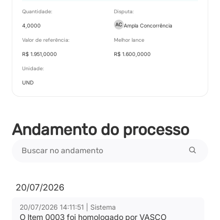
Quantidade:
Disputa:
4,0000
Ampla Concorrência
Recurso item 0001 - GIGANTE PRODUTOS
Valor de referência:
Melhor lance
MEDICOS EIRELI
R$ 1.951,0000
R$ 1.600,0000
Tipo:
Documento Anexo
Unidade:
UND
Recurso item 0003 - VERLUMA COMERCIO LTDA
Tipo:
Documento Anexo
Andamento do processo
Julgamento do item 0003
Tipo:
Documento Anexo
20/07/2026
20/07/2026 14:11:51 | Sistema
Relatório de Proposta Comercial
O Item 0003 foi homologado por VASCO