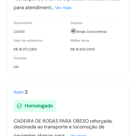
para atendiment...
Ver mais
Ata de Propostas
Quantidade:
Disputa:
Tipo:
Documento
2,0000
Ampla Concorrência
Valor de referência:
Melhor lance
R$ 16.372,5300
R$ 16.200,0000
Ata Parcial
Unidade:
Tipo:
Documento
UN
Ata Final
Item
2
Tipo:
Documento
Homologado
CADEIRA DE RODAS PARA OBESO reforçada,
Termo de Adjudicação
destinada ao transporte e locomoção de
Tipo:
Documento
pacientes obesos para ...
Ver mais