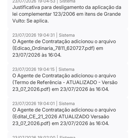
23/07/2026 19:04:53 | Sistema
Justificativa para desligamento da aplicação da
Publicação SUPENSÃO CE 21_2026.pdf
lei complementar 123/2006 em itens de Grande
Tipo:
Aviso de suspensão de licitação
Vulto: Se aplica.
25/06/2026-16:07:43
23/07/2026 19:04:31 | Sistema
O Agente de Contratação adicionou o arquivo
Termo de Referência - ATUALIZADO - Versão
(Edicao_Ordinaria_7811_620727.pdf) em
23_07_2026.pdf
23/07/2026 às 16:04.
Tipo:
Projeto básico/Termo de referência
23/07/2026-16:04:15
23/07/2026 19:04:15 | Sistema
O Agente de Contratação adicionou o arquivo
Edicao_Ordinaria_7811_620727.pdf
(Termo de Referência - ATUALIZADO - Versão
23_07_2026.pdf) em 23/07/2026 às 16:04.
Tipo:
Aviso de republicação de edital
23/07/2026-16:04:31
23/07/2026 19:04:01 | Sistema
O Agente de Contratação adicionou o arquivo
Pedidos de Esclarecimento
(Edital_CE_21_2026 ATUALIZADO Versaão
23_07_2026.pdf) em 23/07/2026 às 16:04.
Tipo:
Relatorio
23/07/2026 19:02:00 | Sistema