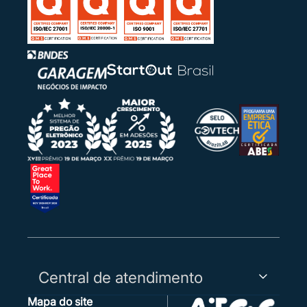
O Agente de Contratação adicionou o arquivo
(Publicação SUPENSÃO CE 21_2026.pdf) em
25/06/2026 às 16:07.
28/05/2026
28/05/2026 17:46:22 | Sistema
O Agente de Contratação adicionou o arquivo
(Publicação Abertura JC CE 21_2026.pdf) em
28/05/2026 às 14:46.
27/05/2026
27/05/2026 16:27:25 | Sistema
Justificativa para desligamento da aplicação da
lei complementar 123/2006 em itens de Grande
Vulto: Se aplica.
Central de atendimento
Mapa do site