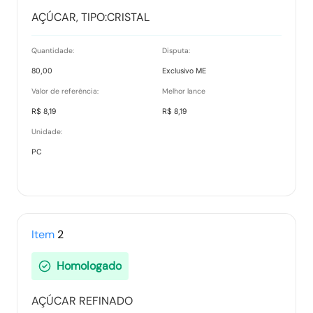
AÇÚCAR, TIPO:CRISTAL
Tipo:
Documento
Quantidade:
Disputa:
80,00
Exclusivo ME
Ranking nos Itens
Valor de referência:
Melhor lance
Tipo:
Documento
R$ 8,19
R$ 8,19
Unidade:
PC
Relatório de Proposta Comercial
Tipo:
Relatorio
Item
2
Homologado
AÇÚCAR REFINADO