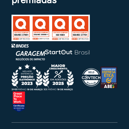
13/01/2026 19:12:51 | Sistema
A diligência do item 0093 foi anexada ao
processo.
13/01/2026 19:06:56 | Sistema
Motivo: Anexar a documentação e proposta
readequada aos lances.
13/01/2026 19:06:56 | Sistema
Foram solicitadas diligências para o item 0094.
O prazo de envio é até às 17:00 do dia
14/01/2026.
13/01/2026 19:05:27 | Sistema
O item 0094 tem como novo arrematante SL
AGROPECUARIA E EMPORIO DE BEBIDAS LTDA
com lance de R$ 45,00.
13/01/2026 19:05:27 | Sistema