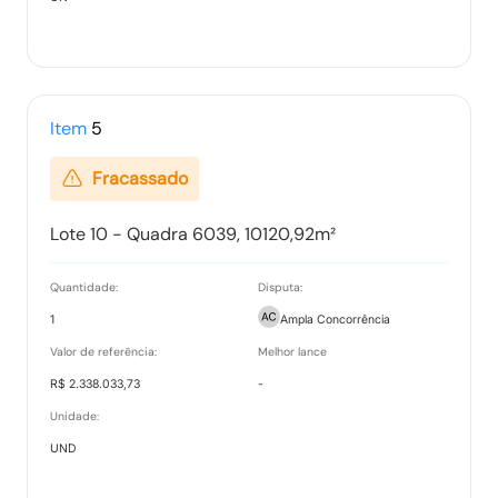
Ranking nos Itens
Tipo:
Documento
Item
5
Fracassado
Relatório de Proposta Comercial
Lote 10 - Quadra 6039, 10120,92m²
Tipo:
Relatorio
Quantidade:
Disputa:
1
Ampla Concorrência
Valor de referência:
Melhor lance
R$ 2.338.033,73
-
Unidade:
UND