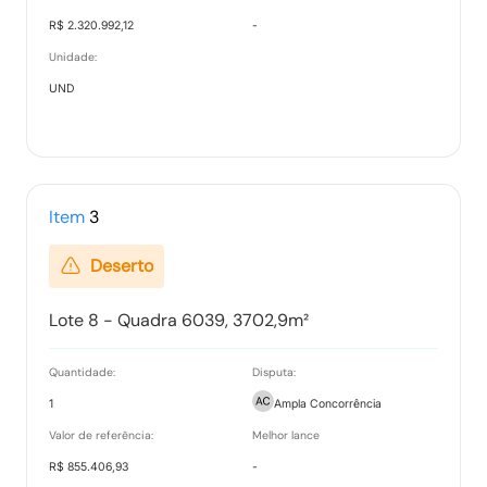
R$ 2.320.992,12
-
Unidade:
PARECER JURÍDICO.pdf
UND
Tipo:
Outros documentos
28/05/2026-14:24:30
Pedidos de Esclarecimento
Item
3
Tipo:
Relatorio
Deserto
Ata de Propostas
Lote 8 - Quadra 6039, 3702,9m²
Tipo:
Documento
Quantidade:
Disputa:
1
Ampla Concorrência
Valor de referência:
Melhor lance
Ata Parcial
R$ 855.406,93
-
Tipo:
Documento