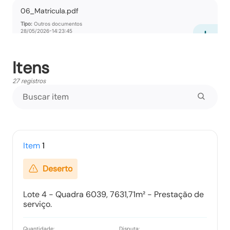
06_Matricula.pdf
Tipo:
Outros documentos
28/05/2026-14:23:45
Itens
07_Mapa.pdf
27 registros
Tipo:
Outros documentos
28/05/2026-14:23:51
08_Sistema_Viario.pdf
Tipo:
Outros documentos
Item
1
28/05/2026-14:23:55
Deserto
09_Tabela_de_Especificacao_das_Atividades_n
Lote 4 - Quadra 6039, 7631,71m² - Prestação de
a_Macrozona_Urbana.pdf
serviço.
Tipo:
Outros documentos
28/05/2026-14:24:00
Quantidade:
Disputa: