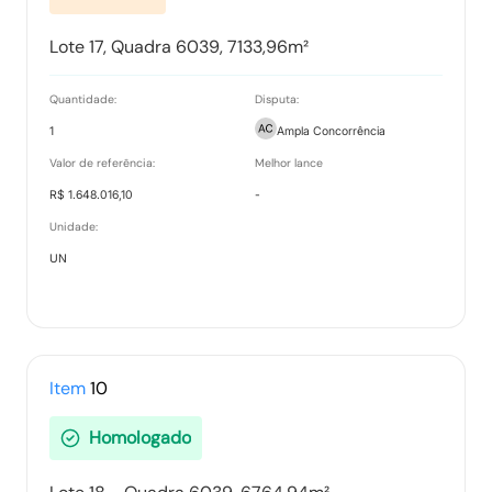
Lote 17, Quadra 6039, 7133,96m²
Quantidade:
Disputa:
1
Ampla Concorrência
Valor de referência:
Melhor lance
R$ 1.648.016,10
-
Unidade:
UN
Item
10
Homologado