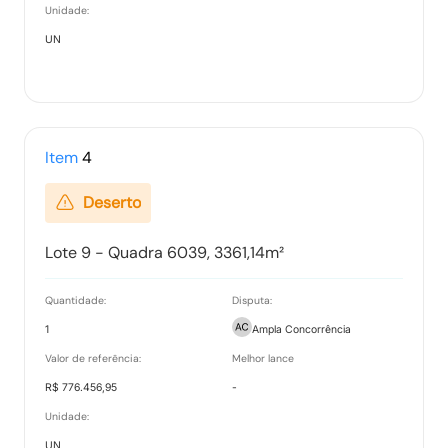
Unidade:
UN
Ata Final
Tipo:
Documento
Item
4
Termo de Adjudicação
Deserto
Tipo:
Documento
Lote 9 - Quadra 6039, 3361,14m²
Termo de Homologação
Quantidade:
Disputa:
Tipo:
Documento
1
Ampla Concorrência
Valor de referência:
Melhor lance
R$ 776.456,95
-
Vencedores
Unidade:
Tipo:
Documento
UN