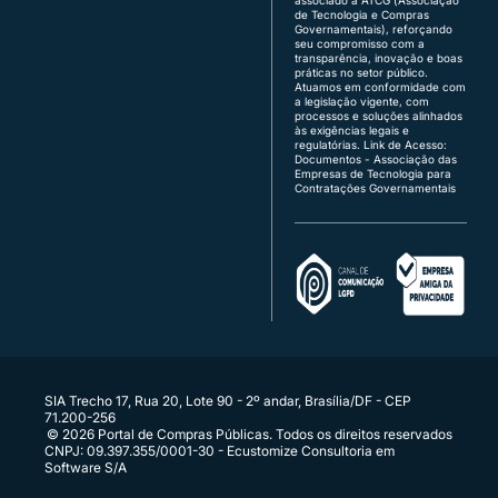
O Item 0022 foi adjudicado por Marcio da
associado à ATCG (Associação
Região Sul:
(48) 3771-4672 | (51) 3103-9615
de Tecnologia e Compras
Paixão Rodrigues.
Brasília:
(61) 3120-3700 | (61) 3142-4887
Governamentais), reforçando
seu compromisso com a
transparência, inovação e boas
Atendimento de segunda a sexta, das 8h às 18h
práticas no setor público.
22/06/2026 13:25:21 | Sistema
(horário de Brasília), exceto feriados.
Atuamos em conformidade com
O Item 0021 foi adjudicado por Marcio da Paixão
a legislação vigente, com
Quer vender para o governo?
processos e soluções alinhados
Rodrigues.
fornecedor@portaldecompraspublicas.com.b
às exigências legais e
r
regulatórias.
Link de Acesso:
É ente público?
Documentos - Associação das
Empresas de Tecnologia para
22/06/2026 13:25:21 | Sistema
comprador@portaldecompraspublicas.com.b
Contratações Governamentais
r
O Item 0013 foi adjudicado por Marcio da Paixão
Integração via API para Parceiros e
Rodrigues.
Compradores
Conecte seus sistemas diretamente ao Portal
22/06/2026 13:25:21 | Sistema
O Item 0010 foi adjudicado por Marcio da Paixão
Rodrigues.
22/06/2026 13:25:21 | Sistema
O Item 0006 foi adjudicado por Marcio da
SIA Trecho 17, Rua 20, Lote 90 - 2º andar, Brasília/DF - CEP
71.200-256
Paixão Rodrigues.
© 2026 Portal de Compras Públicas. Todos os direitos reservados
CNPJ: 09.397.355/0001-30 - Ecustomize Consultoria em
Software S/A
22/06/2026 13:25:21 | Sistema
O Item 0005 foi adjudicado por Marcio da