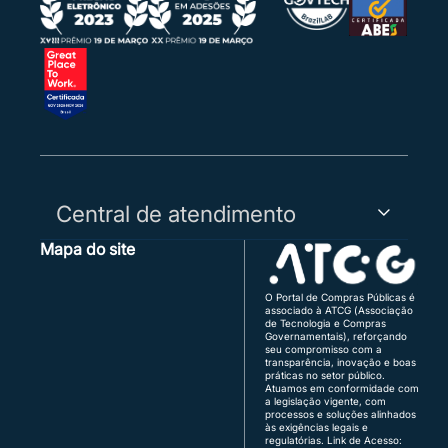
Central de atendimento
Mapa do site
Capitais, Regiões Metropolitanas e WhatsApp:
3003-5455
Demais Regiões:
0800 730 5455
O Portal de Compras Públicas é
associado à ATCG (Associação
Região Sul:
(48) 3771-4672 | (51) 3103-9615
de Tecnologia e Compras
Brasília:
(61) 3120-3700 | (61) 3142-4887
Governamentais), reforçando
seu compromisso com a
transparência, inovação e boas
Atendimento de segunda a sexta, das 8h às 18h
práticas no setor público.
(horário de Brasília), exceto feriados.
Atuamos em conformidade com
a legislação vigente, com
Quer vender para o governo?
processos e soluções alinhados
fornecedor@portaldecompraspublicas.com.b
às exigências legais e
r
regulatórias.
Link de Acesso: