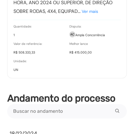
HORA, ANO 2024 OU SUPERIOR, DE DIREÇÃO
Tipo:
Documento
SOBRE RODAS, 4X4, EQUIPAD...
Ver mais
Quantidade:
Disputa:
Termo de Homologação
1
Ampla Concorrência
Tipo:
Documento
Valor de referência:
Melhor lance
R$ 508.333,33
R$ 415.000,00
Unidade:
Vencedores
UN
Tipo:
Documento
Andamento do processo
Propostas Readequadas
Tipo:
Documento
18/12/2024