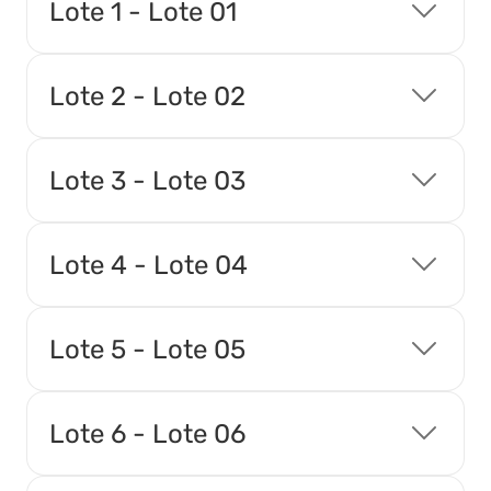
Lote 1 - Lote 01
Ata Parcial
Lote 2 - Lote 02
Tipo:
Documento
Lote 3 - Lote 03
Ata Final
Tipo:
Documento
Lote 4 - Lote 04
Termo de Adjudicação
Lote 5 - Lote 05
Tipo:
Documento
Lote 6 - Lote 06
Termo de Homologação
Tipo:
Documento