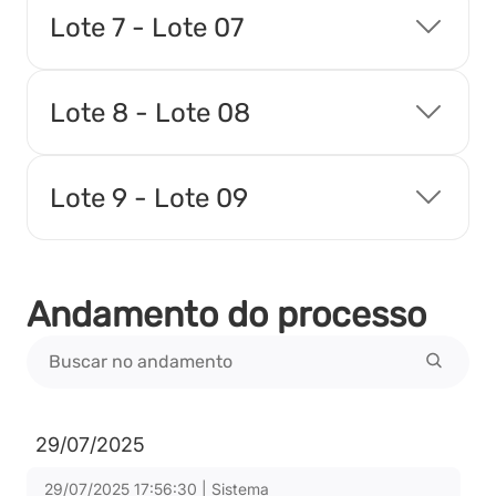
Lote 7 - Lote 07
Vencedores
Lote 8 - Lote 08
Tipo:
Documento
Lote 9 - Lote 09
Propostas Readequadas
Tipo:
Documento
Andamento do processo
Ranking nos Itens
Tipo:
Documento
29/07/2025
Relatório de Proposta Comercial
29/07/2025 17:56:30 | Sistema
Tipo:
Relatorio