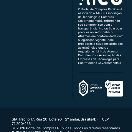
O Lote 0003 foi adjudicado por Renan Matta
3003-5455
Menão.
Demais Regiões:
0800 730 5455
O Portal de Compras Públicas é
associado à ATCG (Associação
Região Sul:
(48) 3771-4672 | (51) 3103-9615
de Tecnologia e Compras
Brasília:
(61) 3120-3700 | (61) 3142-4887
Governamentais), reforçando
29/07/2025 17:56:23 | Sistema
seu compromisso com a
O Lote 0002 foi adjudicado por Renan Matta
transparência, inovação e boas
Atendimento de segunda a sexta, das 8h às 18h
práticas no setor público.
Menão.
(horário de Brasília), exceto feriados.
Atuamos em conformidade com
a legislação vigente, com
Quer vender para o governo?
processos e soluções alinhados
fornecedor@portaldecompraspublicas.com.b
29/07/2025 17:56:23 | Sistema
às exigências legais e
r
regulatórias.
Link de Acesso:
O Lote 0001 foi adjudicado por Renan Matta
É ente público?
Documentos - Associação das
Empresas de Tecnologia para
Menão.
comprador@portaldecompraspublicas.com.b
Contratações Governamentais
r
Integração via API para Parceiros e
25/07/2025
Compradores
Conecte seus sistemas diretamente ao Portal
25/07/2025 11:33:51 | Sistema
A sessão foi finalizada e o processo foi
encaminhado para adjudicação.
25/07/2025 11:33:47 | Pregoeiro
Obrigado a todos pela participação
SIA Trecho 17, Rua 20, Lote 90 - 2º andar, Brasília/DF - CEP
71.200-256
© 2026 Portal de Compras Públicas. Todos os direitos reservados